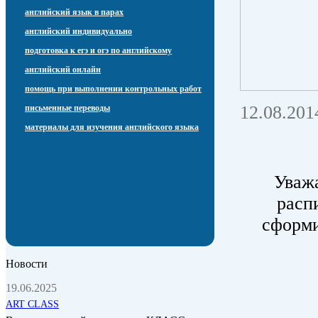
английский язык в парах
английский индивидуально
подготовка к егэ и огэ по английскому
английский онлайн
помощь при выполнении контрольных работ
12.08.201
письменные переводы
материалы для изучения английского языка
Уважа
расп
сформи
Новости
19.06.2025
ART CLASS