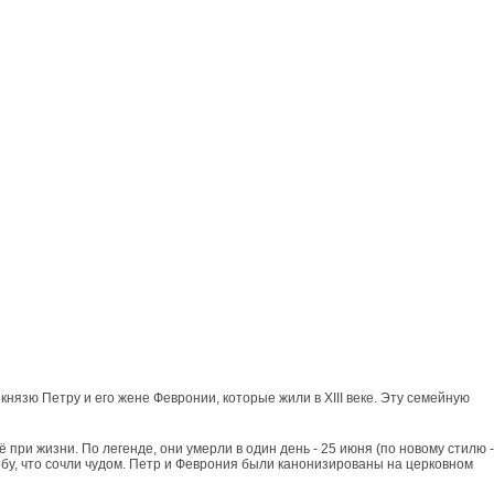
нязю Петру и его жене Февронии, которые жили в XIII веке. Эту семейную
при жизни. По легенде, они умерли в один день - 25 июня (по новому стилю -
обу, что сочли чудом. Петр и Феврония были канонизированы на церковном