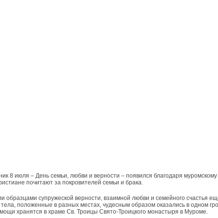
ик 8 июля – День семьи, любви и верности – появился благодаря муромскому к
ристиане почитают за покровителей семьи и брака.
и образцами супружеской верности, взаимной любви и семейного счастья ещё 
х тела, положенные в разных местах, чудесным образом оказались в одном гр
 мощи хранятся в храме Св. Троицы Свято-Троицкого монастыря в Муроме.