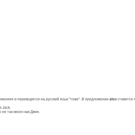
жениях и переводятся на русский язык "тоже". В предложении
а
lso
ставится 
s Jack.
не так много как Джек.