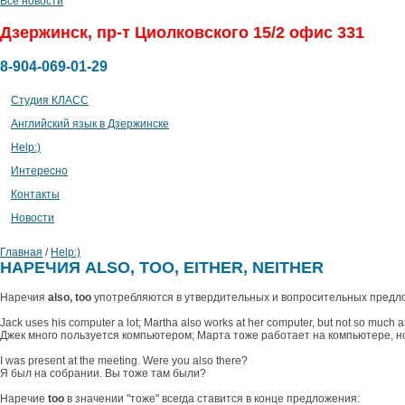
Все новости
Дзержинск, пр-т Циолковского 15/2 офис 331
8-904-069-01-29
Студия КЛАСС
Английский язык в Дзержинске
Help:)
Интересно
Контакты
Новоcти
Главная
/
Help:)
НАРЕЧИЯ ALSO, TOO, EITHER, NEITHER
Наречия
also, too
употребляются в утвердительных и вопросительных предло
Jack uses his computer a lot; Martha also works at her computer, but not so much a
Джек много пользуется компьютером; Марта тоже работает на компьютере, но 
I was present at the meeting. Were you also there?
Я был на собрании. Вы тоже там были?
Наречие
too
в значении "тоже" всегда ставится в конце предложения: