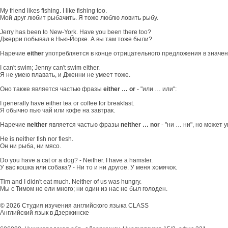
My friend likes fishing. I like fishing too.
Мой друг любит рыбачить. Я тоже люблю ловить рыбу.
Jerry has been to New-York. Have you been there too?
Джерри побывал в Нью-Йорке. А вы там тоже были?
Наречие
either
употребляется в конце отрицательного предложения в значен
I can't swim; Jenny can't swim either.
Я не умею плавать, и Дженни не умеет тоже.
Оно также является частью фразы
either … or
- "или … или":
I generally have either tea or coffee for breakfast.
Я обычно пью чай или кофе на завтрак.
Наречие
neither
является частью фразы
neither … nor
- "ни … ни", но может 
He is neither fish nor flesh.
Он ни рыба, ни мясо.
Do you have a cat or a dog? - Neither. I have a hamster.
У вас кошка или собака? - Ни то и ни другое. У меня хомячок.
Tim and I didn't eat much. Neither of us was hungry.
Мы с Тимом не ели много; ни один из нас не был голоден.
© 2026 Студия изучения английского языка CLASS
Английский язык в Дзержинске