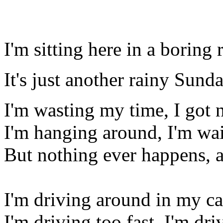
I'm sitting here in a boring
It's just another rainy Sund
I'm wasting my time, I got 
I'm hanging around, I'm wai
But nothing ever happens, 
I'm driving around in my ca
I'm driving too fast, I'm dri